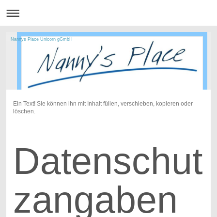
Nannys Place Unicorn gGmbH
Ein Text! Sie können ihn mit Inhalt füllen, verschieben, kopieren oder
löschen.
Datenschut
zangaben